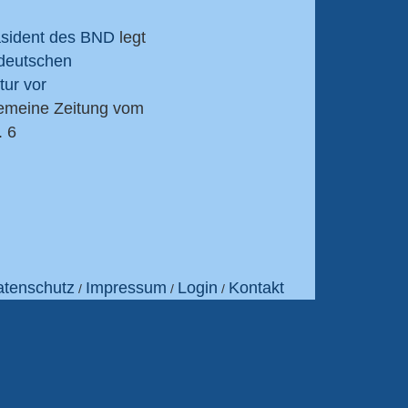
äsident des BND
legt
deutschen
tur vor
lgemeine Zeitung vom
. 6
tenschutz
Impressum
Login
Kontakt
/
/
/